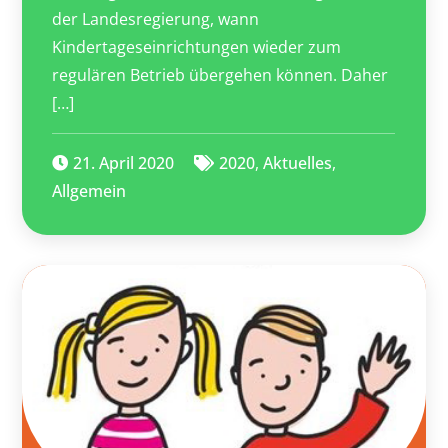
der Landesregierung, wann
Kindertageseinrichtungen wieder zum
regulären Betrieb übergehen können. Daher
[…]
21. April 2020
2020
,
Aktuelles
,
Allgemein