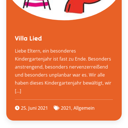
Villa Lied
Liebe Eltern, ein besonderes
Kindergartenjahr ist fast zu Ende. Besonders
anstrengend, besonders nervenzerreißend
und besonders unplanbar war es. Wir alle
haben dieses Kindergartenjahr bewältigt, wir
[…]
25. Juni 2021
2021
,
Allgemein