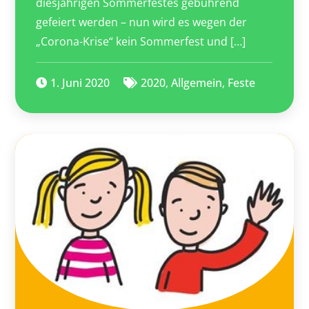
diesjährigen Sommerfestes gebührend
gefeiert werden – nun wird es wegen der
„Corona-Krise“ kein Sommerfest und […]
1. Juni 2020
2020
,
Allgemein
,
Feste