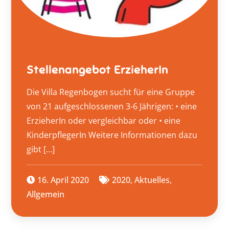
Stellenangebot ErzieherIn
Die Villa Regenbogen sucht für eine Gruppe
von 21 aufgeschlossenen 3-6 Jährigen: • eine
ErzieherIn oder vergleichbar oder • eine
KinderpflegerIn Weitere Informationen dazu
gibt […]
16. April 2020
2020
,
Aktuelles
,
Allgemein