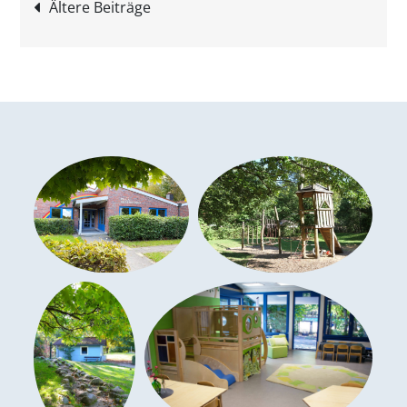
Beitragsnavigation
Ältere Beiträge