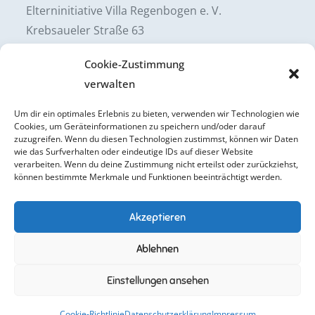
Elterninitiative Villa Regenbogen e. V.
Krebsaueler Straße 63
53797 Lohmar-Neuhonrath
Cookie-Zustimmung
verwalten
Impressum
Um dir ein optimales Erlebnis zu bieten, verwenden wir Technologien wie
Datenschutzerklärung
Cookies, um Geräteinformationen zu speichern und/oder darauf
zuzugreifen. Wenn du diesen Technologien zustimmst, können wir Daten
wie das Surfverhalten oder eindeutige IDs auf dieser Website
Cookie-Richtlinie (EU)
verarbeiten. Wenn du deine Zustimmung nicht erteilst oder zurückziehst,
können bestimmte Merkmale und Funktionen beeinträchtigt werden.
Akzeptieren
Ablehnen
Einstellungen ansehen
Copyright © All rights reserved. Theme Creativ
Preschoool by
Creativ Themes
Cookie-Richtlinie
Datenschutzerklärung
Impressum