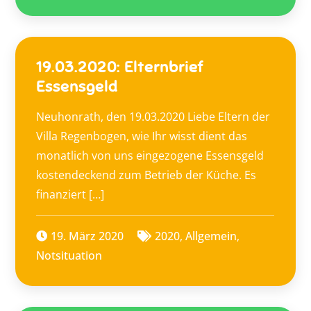
19.03.2020: Elternbrief
Essensgeld
Neuhonrath, den 19.03.2020 Liebe Eltern der
Villa Regenbogen, wie Ihr wisst dient das
monatlich von uns eingezogene Essensgeld
kostendeckend zum Betrieb der Küche. Es
finanziert […]
19. März 2020
2020
,
Allgemein
,
Notsituation