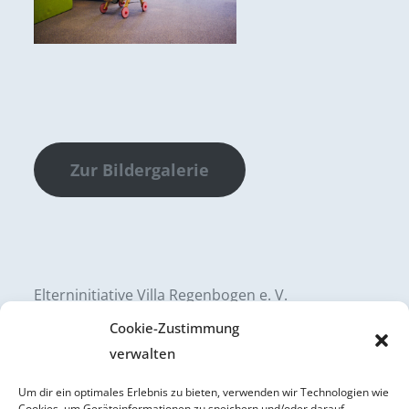
Zur Bildergalerie
Elterninitiative Villa Regenbogen e. V.
Krebsaueler Straße 63
Cookie-Zustimmung
53797 Lohmar-Neuhonrath
verwalten
Um dir ein optimales Erlebnis zu bieten, verwenden wir Technologien wie
Impressum
Cookies, um Geräteinformationen zu speichern und/oder darauf